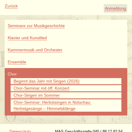
Zurück
Anmeldung
Navigation
Seminare zur Musikgeschichte
überspringen
Klavier und Kunstlied
Kammermusik und Orchester
Ensemble
Chor
Beginnt das Jahr mit Singen (2026)
Chor-Seminar mit öff. Konzert
Chor-Singen im Sommer
Chor-Seminar: Herbstsingen in Nütschau:
Herbstgesänge – Himmelsklänge
Navigation
Datenschutz
MAS Geschäftsstelle 040 / 88 17 82 54