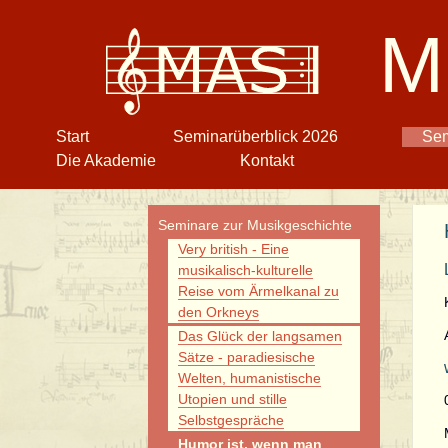
M
Navigation
Start
Seminarüberblick 2026
Sem
überspringen
Die Akademie
Kontakt
Navigation
Seminare zur Musikgeschichte
überspringen
Very british - Eine
musikalisch-kulturelle
Reise vom Ärmelkanal zu
den Orkneys
Das Glück der langsamen
Sätze - paradiesische
Welten, humanistische
Utopien und stille
Selbstgespräche
Humor ist, wenn man