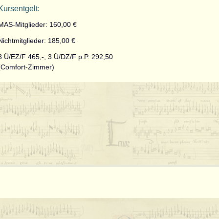
Kursentgelt:
MAS-Mitglieder: 160,00 €
Nichtmitglieder: 185,00 €
3 Ü/EZ/F 465,-; 3 Ü/DZ/F p.P. 292,50
(Comfort-Zimmer)