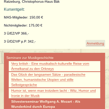
Ratzeburg, Christophorus-Haus Bäk
Kursentgelt:
MAS-Mitglieder: 150,00 €
Nichtmitglieder: 175,00 €
3 Ü/EZ/VP 366,-
3 Ü/DZ/VP p.P. 342,-
Anmeldung
Navigation
Seminare zur Musikgeschichte
überspringen
Very british - Eine musikalisch-kulturelle Reise vom
Ärmelkanal zu den Orkneys
Das Glück der langsamen Sätze - paradiesische
Welten, humanistische Utopien und stille
Selbstgespräche
Humor ist, wenn man trotzdem lacht - Witz, Humor und
Ironie in der Musik
Silvesterseminar Wolfgang A. Mozart - Als
Wunderkind durch Europa