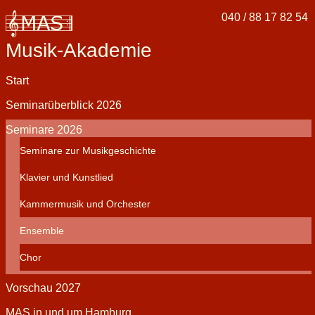
040 / 88 17 82 54
Musik-Akademie
Navigation
Start
überspringen
Seminarüberblick 2026
Seminare 2026
Seminare zur Musikgeschichte
Klavier und Kunstlied
Kammermusik und Orchester
Ensemble
Chor
Vorschau 2027
MAS in und um Hamburg