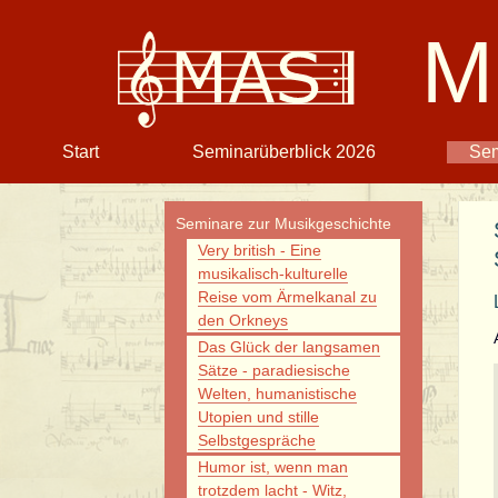
M
Navigation
Start
Seminarüberblick 2026
Sem
überspringen
Navigation
Seminare zur Musikgeschichte
überspringen
Very british - Eine
musikalisch-kulturelle
Reise vom Ärmelkanal zu
den Orkneys
Das Glück der langsamen
Sätze - paradiesische
Welten, humanistische
Utopien und stille
Selbstgespräche
Humor ist, wenn man
trotzdem lacht - Witz,