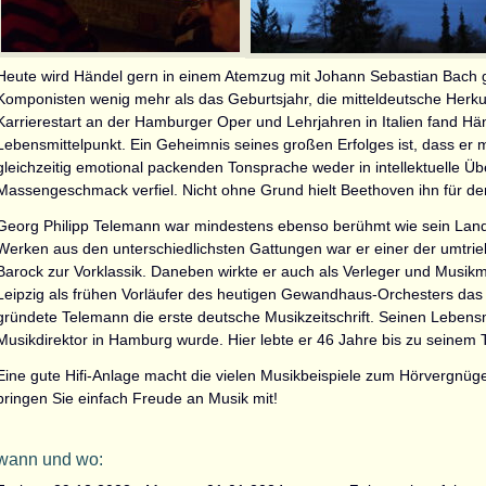
Heute wird Händel gern in einem Atemzug mit Johann Sebastian Bach 
Komponisten wenig mehr als das Geburtsjahr, die mitteldeutsche Herku
Karrierestart an der Hamburger Oper und Lehrjahren in Italien fand H
Lebensmittelpunkt. Ein Geheimnis seines großen Erfolges ist, dass er mi
gleichzeitig emotional packenden Tonsprache weder in intellektuelle Üb
Massengeschmack verfiel. Nicht ohne Grund hielt Beethoven ihn für den
Georg Philipp Telemann war mindestens ebenso berühmt wie sein Land
Werken aus den unterschiedlichsten Gattungen war er einer der umtr
Barock zur Vorklassik. Daneben wirkte er auch als Verleger und Musikm
Leipzig als frühen Vorläufer des heutigen Gewandhaus-Orchesters da
gründete Telemann die erste deutsche Musikzeitschrift. Seinen Lebensm
Musikdirektor in Hamburg wurde. Hier lebte er 46 Jahre bis zu seinem 
Eine gute Hifi-Anlage macht die vielen Musikbeispiele zum Hörvergnügen
bringen Sie einfach Freude an Musik mit!
wann und wo: