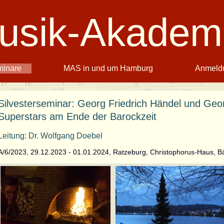
usik-Akadem
inare
MAS in und um Hamburg
Anmeld
Silvesterseminar: Georg Friedrich Händel und Geor
Superstars am Ende der Barockzeit
Leitung: Dr. Wolfgang Doebel
A/6/2023, 29.12.2023 - 01.01.2024, Ratzeburg, Christophorus-Haus, B